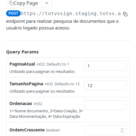
Status code utilizados
Copy Page
POST
https://totvssign.staging.totvs.app/d
API IDENTITYINTEGRATION - AUTENTICAÇÃO
endpoint para realizar pesquisa de documentos que o
usuário logado possua acesso.
API de autenticação e autorização
Administrators
Query Params
/v2/administrators/user
GET
Auth
/v2/administrators/user
/v3/auth/login
PaginaAtual
POST
POST
Defaults to 1
int32
Companies
Utilizado para paginar os resultados
/v2/administrators/user
/v1/auth/refreshToken
/api/companies/list
POST
PUT
GET
Users
TamanhoPagina
Defaults to 12
int32
/v1/administrators/user-list
/v1/verification-codes/send
/api/users/register
POST
POST
GET
Utilizado para paginar os resultados
API SIGNINTEGRATION - ASSINATURAS
/v1/administrators/user
/v1/verification-codes/validate
/api/users/profile
POST
GET
GET
Ordenacao
int32
API de assinaturas
/v2/auth/login
/api/users/forgot-password
POST
POST
1= Nome documento, 2=Data Criação, 3=
Data Movimentação, 4= Data Expiração
Assinaturas
​/api​/users​/status
GET
/v2/assinaturas
POST
Contratos
OrdemCrescente
​/api​/users​/change-password
boolean
POST